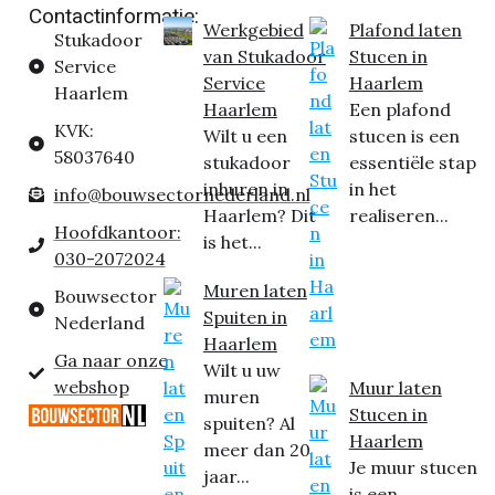
Contactinformatie:
Werkgebied
Plafond laten
Stukadoor
van Stukadoor
Stucen in
Service
Service
Haarlem
Haarlem
Haarlem
Een plafond
KVK:
Wilt u een
stucen is een
58037640
stukadoor
essentiële stap
inhuren in
in het
info@bouwsectornederland.nl
Haarlem? Dit
realiseren...
Hoofdkantoor:
is het...
030-2072024
Muren laten
Bouwsector
Spuiten in
Nederland
Haarlem
Ga naar onze
Wilt u uw
webshop
Muur laten
muren
Stucen in
spuiten? Al
Haarlem
meer dan 20
Je muur stucen
jaar...
is een