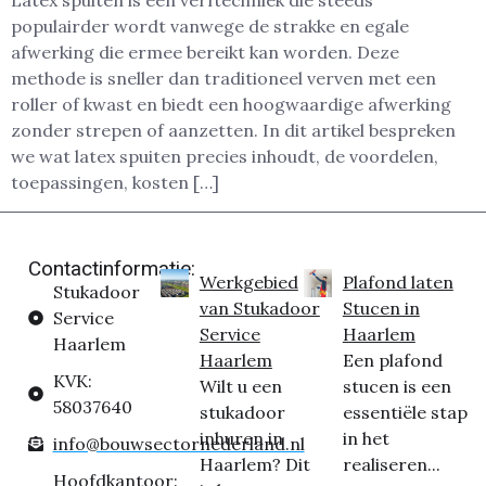
Latex spuiten is een verftechniek die steeds
populairder wordt vanwege de strakke en egale
afwerking die ermee bereikt kan worden. Deze
methode is sneller dan traditioneel verven met een
roller of kwast en biedt een hoogwaardige afwerking
zonder strepen of aanzetten. In dit artikel bespreken
we wat latex spuiten precies inhoudt, de voordelen,
toepassingen, kosten […]
Contactinformatie:
Werkgebied
Plafond laten
Stukadoor
van Stukadoor
Stucen in
Service
Service
Haarlem
Haarlem
Haarlem
Een plafond
KVK:
Wilt u een
stucen is een
58037640
stukadoor
essentiële stap
inhuren in
in het
info@bouwsectornederland.nl
Haarlem? Dit
realiseren...
Hoofdkantoor: