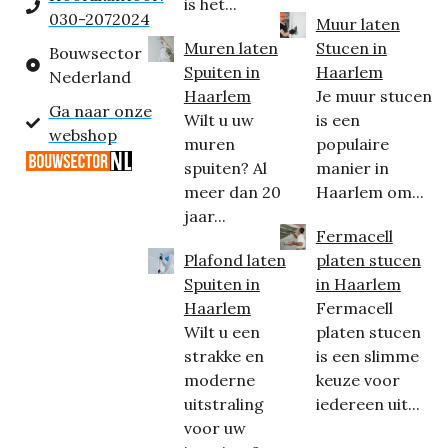
is het...
030-2072024
Muur laten
Muren laten
Stucen in
Bouwsector
Spuiten in
Haarlem
Nederland
Haarlem
Je muur stucen
Ga naar onze
Wilt u uw
is een
webshop
muren
populaire
spuiten? Al
manier in
meer dan 20
Haarlem om...
jaar...
Fermacell
Plafond laten
platen stucen
Spuiten in
in Haarlem
Haarlem
Fermacell
Wilt u een
platen stucen
strakke en
is een slimme
moderne
keuze voor
uitstraling
iedereen uit...
voor uw