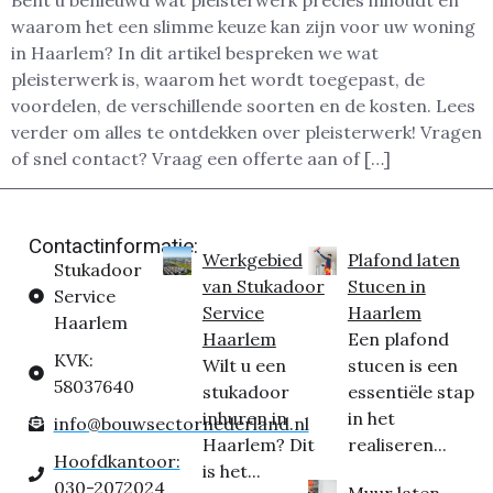
Bent u benieuwd wat pleisterwerk precies inhoudt en
waarom het een slimme keuze kan zijn voor uw woning
in Haarlem? In dit artikel bespreken we wat
pleisterwerk is, waarom het wordt toegepast, de
voordelen, de verschillende soorten en de kosten. Lees
verder om alles te ontdekken over pleisterwerk! Vragen
of snel contact? Vraag een offerte aan of […]
Contactinformatie:
Werkgebied
Plafond laten
Stukadoor
van Stukadoor
Stucen in
Service
Service
Haarlem
Haarlem
Haarlem
Een plafond
KVK:
Wilt u een
stucen is een
58037640
stukadoor
essentiële stap
inhuren in
in het
info@bouwsectornederland.nl
Haarlem? Dit
realiseren...
Hoofdkantoor:
is het...
030-2072024
Muur laten