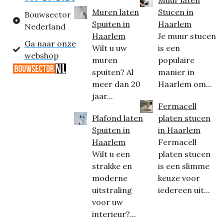
Muren laten
Stucen in
Bouwsector
Spuiten in
Haarlem
Nederland
Haarlem
Je muur stucen
Ga naar onze
Wilt u uw
is een
webshop
muren
populaire
spuiten? Al
manier in
meer dan 20
Haarlem om...
jaar...
Fermacell
Plafond laten
platen stucen
Spuiten in
in Haarlem
Haarlem
Fermacell
Wilt u een
platen stucen
strakke en
is een slimme
moderne
keuze voor
uitstraling
iedereen uit...
voor uw
interieur?...