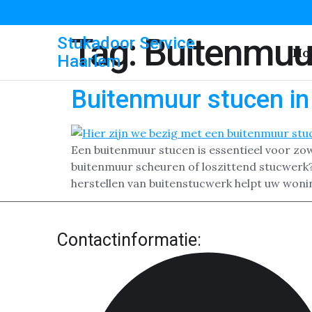
Tag:
Buitenmuur
Stukadoor Service
Ho
Haarlem
Buitenmuur stucen i
Een buitenmuur stucen is essentieel voor zo
buitenmuur scheuren of loszittend stucwerk?
herstellen van buitenstucwerk helpt uw woning
Contactinformatie: