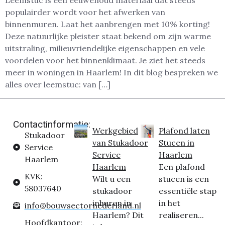
Leemstuc is een eeuwenoud materiaal dat steeds
populairder wordt voor het afwerken van
binnenmuren. Laat het aanbrengen met 10% korting!
Deze natuurlijke pleister staat bekend om zijn warme
uitstraling, milieuvriendelijke eigenschappen en vele
voordelen voor het binnenklimaat. Je ziet het steeds
meer in woningen in Haarlem! In dit blog bespreken we
alles over leemstuc: van […]
Contactinformatie:
Werkgebied
Plafond laten
Stukadoor
van Stukadoor
Stucen in
Service
Service
Haarlem
Haarlem
Haarlem
Een plafond
KVK:
Wilt u een
stucen is een
58037640
stukadoor
essentiële stap
inhuren in
in het
info@bouwsectornederland.nl
Haarlem? Dit
realiseren...
Hoofdkantoor: