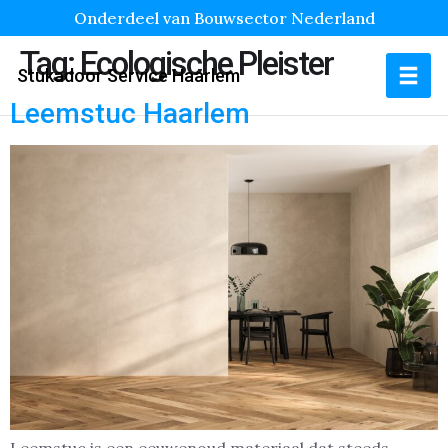
Onderdeel van Bouwsector Nederland
Tag:
Ecologische Pleister
Stukadoor Service Haarlem
Leemstuc Haarlem