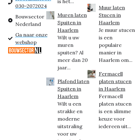
is het...
030-2072024
Muur laten
Muren laten
Stucen in
Bouwsector
Spuiten in
Haarlem
Nederland
Haarlem
Je muur stucen
Ga naar onze
Wilt u uw
is een
webshop
muren
populaire
spuiten? Al
manier in
meer dan 20
Haarlem om...
jaar...
Fermacell
Plafond laten
platen stucen
Spuiten in
in Haarlem
Haarlem
Fermacell
Wilt u een
platen stucen
strakke en
is een slimme
moderne
keuze voor
uitstraling
iedereen uit...
voor uw