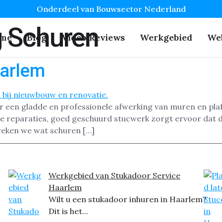
Onderdeel van Bouwsector Nederland
 Schuren
me
Blog
Video Reviews
Werkgebied
We
arlem
or een gladde en professionele afwerking van muren en pla
ne reparaties, goed geschuurd stucwerk zorgt ervoor dat d
preken we wat schuren […]
Werkgebied van Stukadoor Service
Haarlem
Wilt u een stukadoor inhuren in Haarlem?
Dit is het...