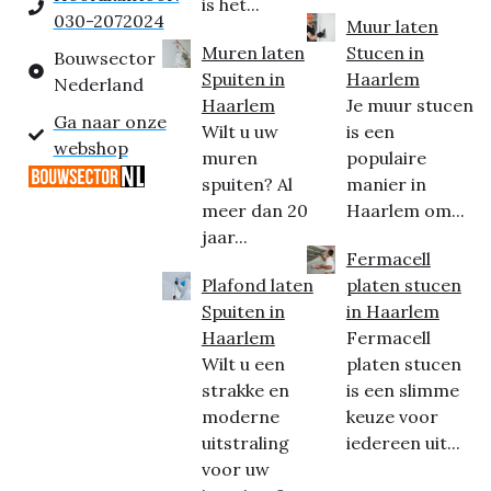
is het...
030-2072024
Muur laten
Muren laten
Stucen in
Bouwsector
Spuiten in
Haarlem
Nederland
Haarlem
Je muur stucen
Ga naar onze
Wilt u uw
is een
webshop
muren
populaire
spuiten? Al
manier in
meer dan 20
Haarlem om...
jaar...
Fermacell
Plafond laten
platen stucen
Spuiten in
in Haarlem
Haarlem
Fermacell
Wilt u een
platen stucen
strakke en
is een slimme
moderne
keuze voor
uitstraling
iedereen uit...
voor uw