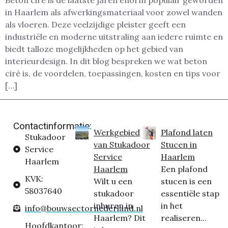
Beton ciré is de laatste jaren enorm populair geworden
in Haarlem als afwerkingsmateriaal voor zowel wanden
als vloeren. Deze veelzijdige pleister geeft een
industriële en moderne uitstraling aan iedere ruimte en
biedt talloze mogelijkheden op het gebied van
interieurdesign. In dit blog bespreken we wat beton
ciré is, de voordelen, toepassingen, kosten en tips voor
[…]
Contactinformatie:
Werkgebied
Plafond laten
Stukadoor
van Stukadoor
Stucen in
Service
Service
Haarlem
Haarlem
Haarlem
Een plafond
KVK:
Wilt u een
stucen is een
58037640
stukadoor
essentiële stap
inhuren in
in het
info@bouwsectornederland.nl
Haarlem? Dit
realiseren...
Hoofdkantoor: