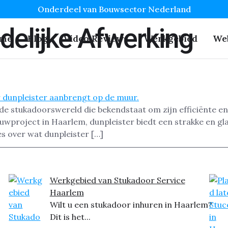
Onderdeel van Bouwsector Nederland
ndelijke Afwerking
me
Blog
Video Reviews
Werkgebied
We
 de stukadoorswereld die bekendstaat om zijn efficiënte en
wproject in Haarlem, dunpleister biedt een strakke en gla
les over wat dunpleister […]
Werkgebied van Stukadoor Service
Haarlem
Wilt u een stukadoor inhuren in Haarlem?
Dit is het...