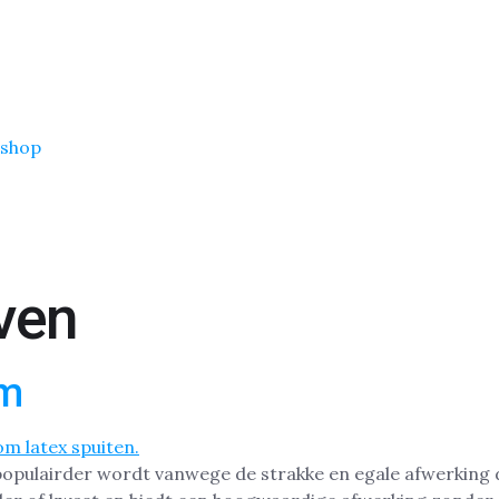
shop
ven
em
s populairder wordt vanwege de strakke en egale afwerkin