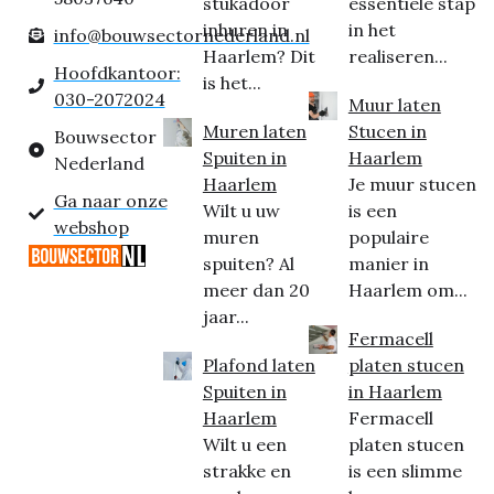
stukadoor
essentiële stap
inhuren in
in het
info@bouwsectornederland.nl
Haarlem? Dit
realiseren...
Hoofdkantoor:
is het...
030-2072024
Muur laten
Muren laten
Stucen in
Bouwsector
Spuiten in
Haarlem
Nederland
Haarlem
Je muur stucen
Ga naar onze
Wilt u uw
is een
webshop
muren
populaire
spuiten? Al
manier in
meer dan 20
Haarlem om...
jaar...
Fermacell
Plafond laten
platen stucen
Spuiten in
in Haarlem
Haarlem
Fermacell
Wilt u een
platen stucen
strakke en
is een slimme