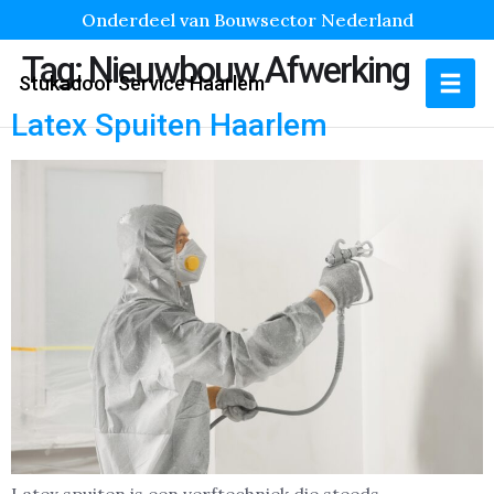
Onderdeel van Bouwsector Nederland
Tag:
Nieuwbouw Afwerking
Stukadoor Service Haarlem
Latex Spuiten Haarlem