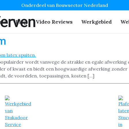
Onderdeel van Bouwsector Nederland
Verven
me
Blog
Video Reviews
Werkgebied
We
em
s populairder wordt vanwege de strakke en egale afwerkin
ller of kwast en biedt een hoogwaardige afwerking zonder s
dt, de voordelen, toepassingen, kosten […]