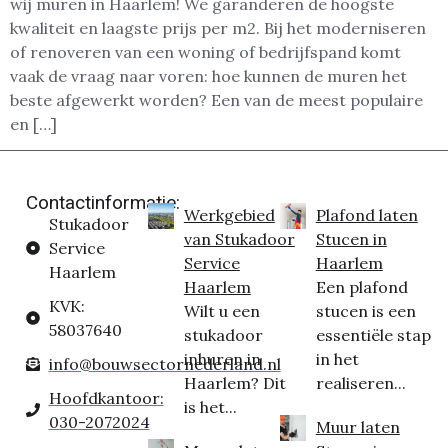
wij muren in Haarlem! We garanderen de hoogste
kwaliteit en laagste prijs per m2. Bij het moderniseren
of renoveren van een woning of bedrijfspand komt
vaak de vraag naar voren: hoe kunnen de muren het
beste afgewerkt worden? Een van de meest populaire
en […]
Contactinformatie:
Werkgebied
Plafond laten
Stukadoor
van Stukadoor
Stucen in
Service
Service
Haarlem
Haarlem
Haarlem
Een plafond
KVK:
Wilt u een
stucen is een
58037640
stukadoor
essentiële stap
inhuren in
in het
info@bouwsectornederland.nl
Haarlem? Dit
realiseren...
Hoofdkantoor:
is het...
030-2072024
Muur laten