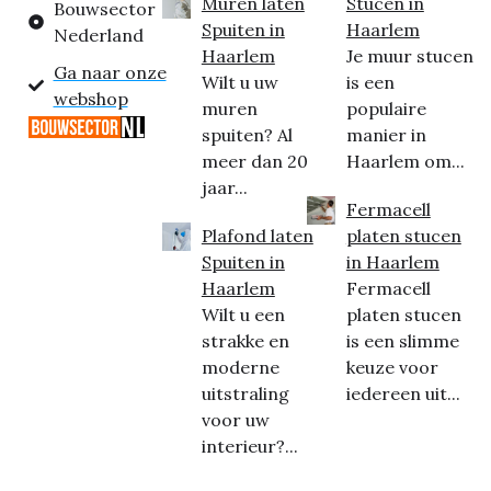
Muren laten
Stucen in
Bouwsector
Spuiten in
Haarlem
Nederland
Haarlem
Je muur stucen
Ga naar onze
Wilt u uw
is een
webshop
muren
populaire
spuiten? Al
manier in
meer dan 20
Haarlem om...
jaar...
Fermacell
Plafond laten
platen stucen
Spuiten in
in Haarlem
Haarlem
Fermacell
Wilt u een
platen stucen
strakke en
is een slimme
moderne
keuze voor
uitstraling
iedereen uit...
voor uw
interieur?...