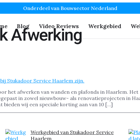
Onderdeel van Bouwsector Nederland
me
Blog
Video Reviews
Werkgebied
We
k Afwerking
r het afwerken van wanden en plafonds in Haarlem. Het s
toegepast in zowel nieuwbouw- als renovatieprojecten in H
 bieden wij een speciale korting aan van 10 […]
Werkgebied van Stukadoor Service
Haarlem