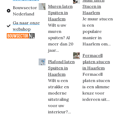
Muren laten
Stucen in
Bouwsector
Spuiten in
Haarlem
Nederland
Haarlem
Je muur stucen
Ga naar onze
Wilt u uw
is een
webshop
muren
populaire
spuiten? Al
manier in
meer dan 20
Haarlem om...
jaar...
Fermacell
Plafond laten
platen stucen
Spuiten in
in Haarlem
Haarlem
Fermacell
Wilt u een
platen stucen
strakke en
is een slimme
moderne
keuze voor
uitstraling
iedereen uit...
voor uw
interieur?...