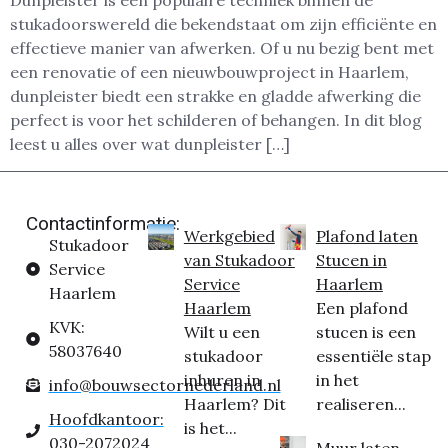
Dunpleister is een populaire techniek binnen de
stukadoorswereld die bekendstaat om zijn efficiënte en
effectieve manier van afwerken. Of u nu bezig bent met
een renovatie of een nieuwbouwproject in Haarlem,
dunpleister biedt een strakke en gladde afwerking die
perfect is voor het schilderen of behangen. In dit blog
leest u alles over wat dunpleister […]
Contactinformatie:
Werkgebied
Plafond laten
Stukadoor
van Stukadoor
Stucen in
Service
Service
Haarlem
Haarlem
Haarlem
Een plafond
KVK:
Wilt u een
stucen is een
58037640
stukadoor
essentiële stap
inhuren in
in het
info@bouwsectornederland.nl
Haarlem? Dit
realiseren...
Hoofdkantoor:
is het...
030-2072024
Muur laten