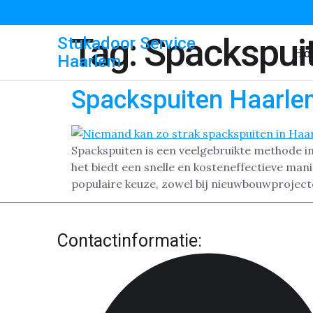
Tag:
Spackspui
Stukadoor Service
Ho
Haarlem
Spackspuiten Haarle
Spackspuiten is een veelgebruikte methode 
het biedt een snelle en kosteneffectieve man
populaire keuze, zowel bij nieuwbouwprojecten
Contactinformatie: