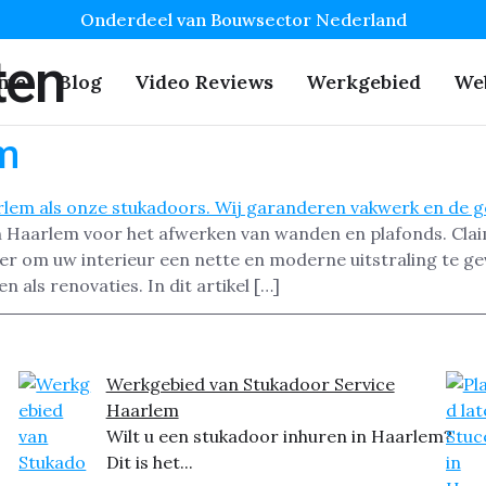
Onderdeel van Bouwsector Nederland
ten
me
Blog
Video Reviews
Werkgebied
We
m
in Haarlem voor het afwerken van wanden en plafonds. Cla
ier om uw interieur een nette en moderne uitstraling te g
 als renovaties. In dit artikel […]
Werkgebied van Stukadoor Service
Haarlem
Wilt u een stukadoor inhuren in Haarlem?
Dit is het...