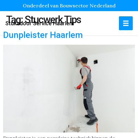
Onderdeel van Bouwsector Nederland
Tag:
Stucwerk Tips
Stukadoor Service Haarlem
Dunpleister Haarlem