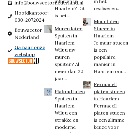
inhuren in
in het
info@bouwsectornederland.nl
Haarlem? Dit
realiseren...
Hoofdkantoor:
is het...
030-2072024
Muur laten
Muren laten
Stucen in
Bouwsector
Spuiten in
Haarlem
Nederland
Haarlem
Je muur stucen
Ga naar onze
Wilt u uw
is een
webshop
muren
populaire
spuiten? Al
manier in
meer dan 20
Haarlem om...
jaar...
Fermacell
Plafond laten
platen stucen
Spuiten in
in Haarlem
Haarlem
Fermacell
Wilt u een
platen stucen
strakke en
is een slimme
moderne
keuze voor