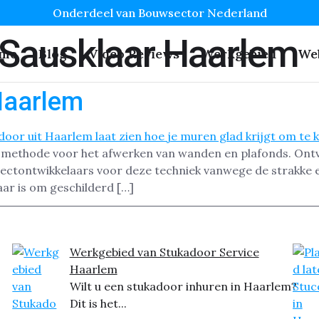
Onderdeel van Bouwsector Nederland
 Sausklaar Haarlem
me
Blog
Video Reviews
Werkgebied
We
Haarlem
re methode voor het afwerken van wanden en plafonds. Ont
jectontwikkelaars voor deze techniek vanwege de strakke e
aar is om geschilderd […]
Werkgebied van Stukadoor Service
Haarlem
Wilt u een stukadoor inhuren in Haarlem?
Dit is het...