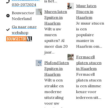
is het...
030-2072024
Muur laten
Muren laten
Stucen in
Bouwsector
Spuiten in
Haarlem
Nederland
Haarlem
Je muur stucen
Ga naar onze
Wilt u uw
is een
webshop
muren
populaire
spuiten? Al
manier in
meer dan 20
Haarlem om...
jaar...
Fermacell
Plafond laten
platen stucen
Spuiten in
in Haarlem
Haarlem
Fermacell
Wilt u een
platen stucen
strakke en
is een slimme
moderne
keuze voor
uitstraling
iedereen uit...
voor uw