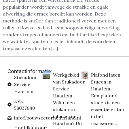
Latex spuiten is een verftechniek die steeds
populairder wordt vanwege de strakke en egale
afwerking die ermee bereikt kan worden. Deze
methode is sneller dan traditioneel verven met een
roller of kwast en biedt een hoogwaardige afwerking
zonder strepen of aanzetten. In dit artikel bespreken
we wat latex spuiten precies inhoudt, de voordelen,
toepassingen, kosten […]
Contactinformatie:
Werkgebied
Plafond laten
Stukadoor
van Stukadoor
Stucen in
Service
Service
Haarlem
Haarlem
Haarlem
Een plafond
KVK:
Wilt u een
stucen is een
58037640
stukadoor
essentiële stap
inhuren in
in het
info@bouwsectornederland.nl
Haarlem? Dit
realiseren...
Hoofdkantoor: