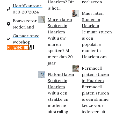
Haarlem? Dit
realiseren...
Hoofdkantoor:
is het...
030-2072024
Muur laten
Muren laten
Stucen in
Bouwsector
Spuiten in
Haarlem
Nederland
Haarlem
Je muur stucen
Ga naar onze
Wilt u uw
is een
webshop
muren
populaire
spuiten? Al
manier in
meer dan 20
Haarlem om...
jaar...
Fermacell
Plafond laten
platen stucen
Spuiten in
in Haarlem
Haarlem
Fermacell
Wilt u een
platen stucen
strakke en
is een slimme
moderne
keuze voor
uitstraling
iedereen uit...