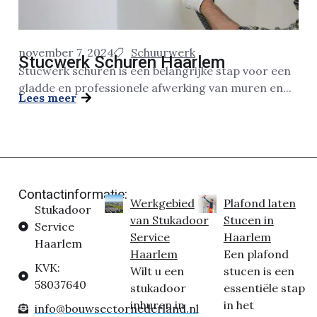
november 7, 2024
Schuurwerk
Stucwerk Schuren Haarlem
Stucwerk schuren is een belangrijke stap voor een
gladde en professionele afwerking van muren en...
Lees meer
Contactinformatie:
Werkgebied
Plafond laten
Stukadoor
van Stukadoor
Stucen in
Service
Service
Haarlem
Haarlem
Haarlem
Een plafond
KVK:
Wilt u een
stucen is een
58037640
stukadoor
essentiële stap
inhuren in
in het
info@bouwsectornederland.nl