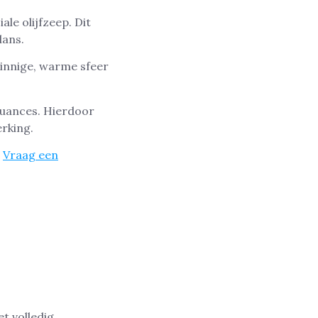
le olijfzeep. Dit
lans.
tzinnige, warme sfeer
nuances. Hierdoor
erking.
!
Vraag een
t volledig