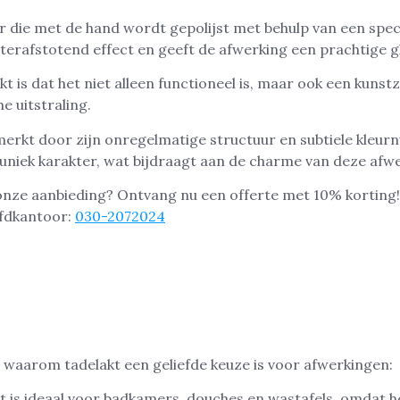
er die met de hand wordt gepolijst met behulp van een specia
erafstotend effect en geeft de afwerking een prachtige g
t is dat het niet alleen functioneel is, maar ook een kuns
e uitstraling.
erkt door zijn onregelmatige structuur en subtiele kleur
 uniek karakter, wat bijdraagt aan de charme van deze afw
 onze aanbieding? Ontvang nu een offerte met 10% korting
ofdkantoor:
030-2072024
waarom tadelakt een geliefde keuze is voor afwerkingen:
kt is ideaal voor badkamers, douches en wastafels, omdat he