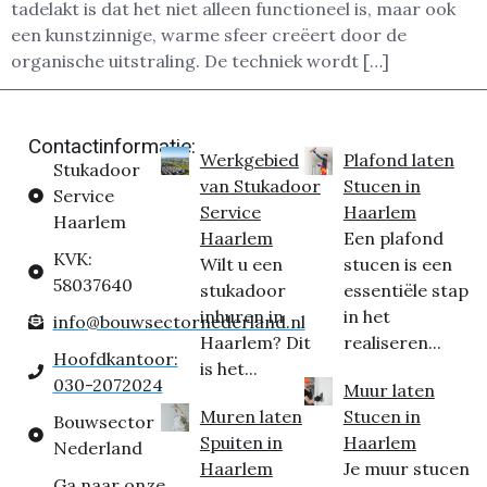
tadelakt is dat het niet alleen functioneel is, maar ook
een kunstzinnige, warme sfeer creëert door de
organische uitstraling. De techniek wordt […]
Contactinformatie:
Werkgebied
Plafond laten
Stukadoor
van Stukadoor
Stucen in
Service
Service
Haarlem
Haarlem
Haarlem
Een plafond
KVK:
Wilt u een
stucen is een
58037640
stukadoor
essentiële stap
inhuren in
in het
info@bouwsectornederland.nl
Haarlem? Dit
realiseren...
Hoofdkantoor:
is het...
030-2072024
Muur laten
Muren laten
Stucen in
Bouwsector
Spuiten in
Haarlem
Nederland
Haarlem
Je muur stucen
Ga naar onze