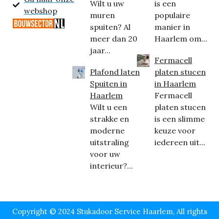
Wilt u uw
is een
webshop
muren
populaire
spuiten? Al
manier in
meer dan 20
Haarlem om...
jaar...
Fermacell
Plafond laten
platen stucen
Spuiten in
in Haarlem
Haarlem
Fermacell
Wilt u een
platen stucen
strakke en
is een slimme
moderne
keuze voor
uitstraling
iedereen uit...
voor uw
interieur?...
Copyright © 2024 Stukadoor Service Haarlem, All rights