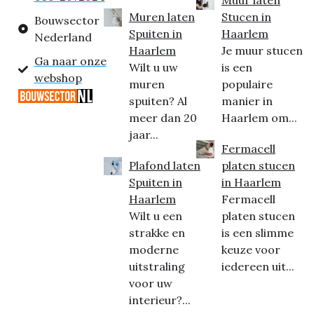
Muur laten
Muren laten
Stucen in
Bouwsector
Spuiten in
Haarlem
Nederland
Haarlem
Je muur stucen
Ga naar onze
Wilt u uw
is een
webshop
muren
populaire
spuiten? Al
manier in
meer dan 20
Haarlem om...
jaar...
Fermacell
Plafond laten
platen stucen
Spuiten in
in Haarlem
Haarlem
Fermacell
Wilt u een
platen stucen
strakke en
is een slimme
moderne
keuze voor
uitstraling
iedereen uit...
voor uw
interieur?...