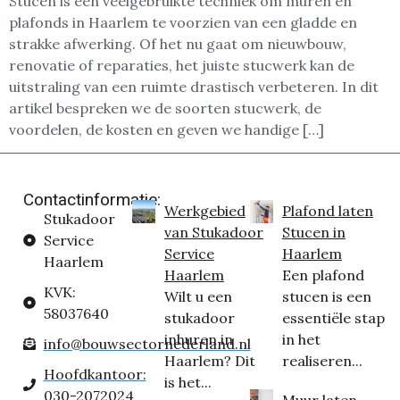
Stucen is een veelgebruikte techniek om muren en
plafonds in Haarlem te voorzien van een gladde en
strakke afwerking. Of het nu gaat om nieuwbouw,
renovatie of reparaties, het juiste stucwerk kan de
uitstraling van een ruimte drastisch verbeteren. In dit
artikel bespreken we de soorten stucwerk, de
voordelen, de kosten en geven we handige […]
Contactinformatie:
Werkgebied
Plafond laten
Stukadoor
van Stukadoor
Stucen in
Service
Service
Haarlem
Haarlem
Haarlem
Een plafond
KVK:
Wilt u een
stucen is een
58037640
stukadoor
essentiële stap
inhuren in
in het
info@bouwsectornederland.nl
Haarlem? Dit
realiseren...
Hoofdkantoor:
is het...
030-2072024